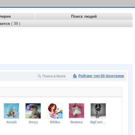
лерея
Поиск людей
вится
( 39 )
Рейтинг топ-50 блоггеров
AnnaSi
Annyy
B00lka
Beatrisa
BigFashion