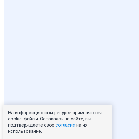
Viki28
VsegdaV
anniiss
anusha2
dreamhousenn
enotVK
kerlii
konavic
На информационном ресурсе применяются
Статистика портрета:
cookie-файлы. Оставаясь на сайте, вы
mapiks
marmyr
подтверждаете свое
согласие
на их
сейчас просматривают портрет - 0
использование.
зарегистрированные пользователи
посетившие портрет за 7 дней - 0