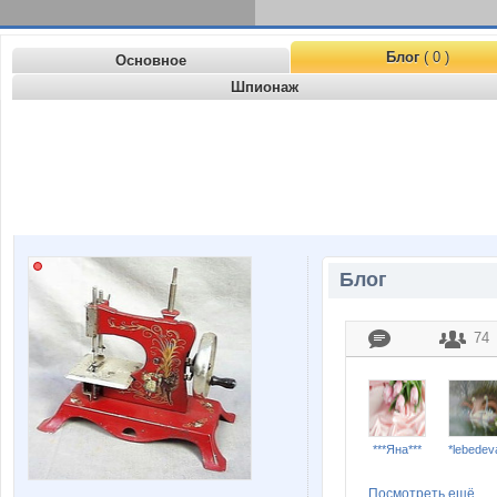
Блог
( 0 )
Основное
Шпионаж
Блог
74
***Яна***
*lebedev
Посмотреть ещё