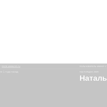
k
:
nnzk.www.nn.ru
пользователь имеет с
е 1 года назад
настоящее имя:
Наталья 