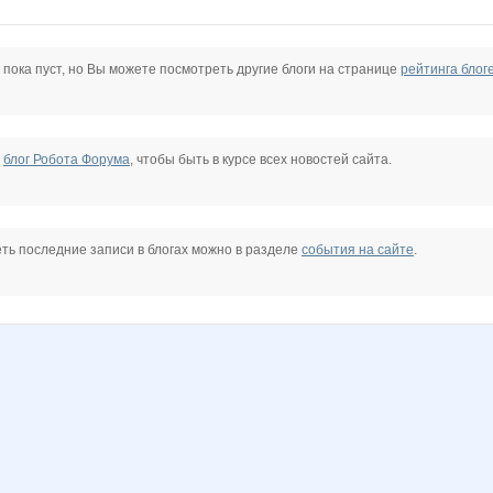
Bravo*
Carolink@
Catherine1
Charmed Lady
Choly
Edissa
 пока пуст, но Вы можете посмотреть другие блоги на странице
рейтинга блог
a
KateHok
Kathrin
Kittyk
Ladyfirst
Lenic
Lissa*
е
блог Робота Форума
, чтобы быть в курсе всех новостей сайта.
s@
N@T@LK@
Naatka
Nata.li
Nata30
Nataly-Getz
Nathalie
ть последние записи в блогах можно в разделе
события на сайте
.
OXMAS
Ocelot
OlPar
Olla
Olushka)
Panfa!
sh
SoLnCa
Sorbet
Staya_Ldin
Sunny smile
SvetikKarnav
Taisiya