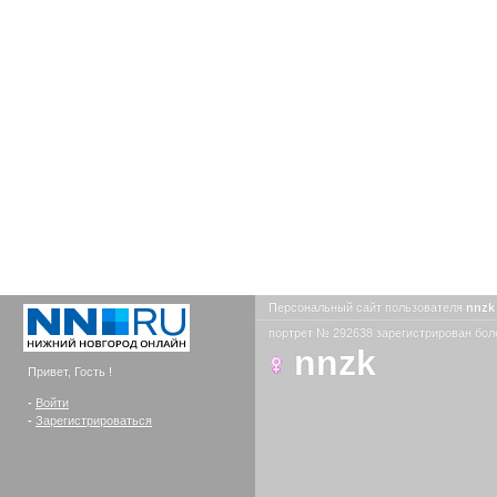
Персональный сайт пользователя
nnz
портрет № 292638 зарегистрирован боле
nnzk
Привет, Гость !
-
Войти
-
Зарегистрироваться