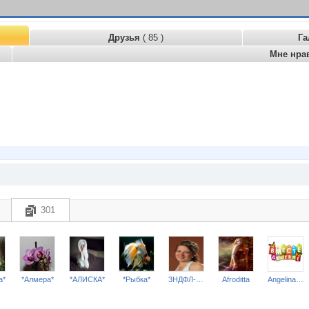
Друзья
( 85 )
Га
Мне нра
301
a*
*Алмера*
*АЛИСКА*
*Рыбка*
3НДФЛ-НН
Afroditta
Angelina2307